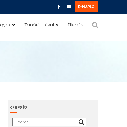
E-NAPLÓ
ügyek
Tanórán kívül
Étkezés
KERESÉS