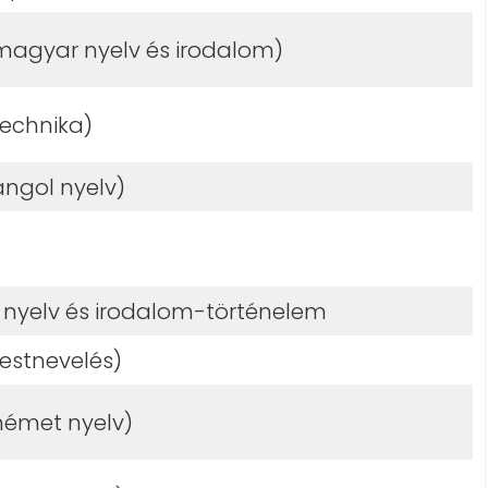
(magyar nyelv és irodalom)
technika)
angol nyelv)
nyelv és irodalom-történelem
testnevelés)
német nyelv)