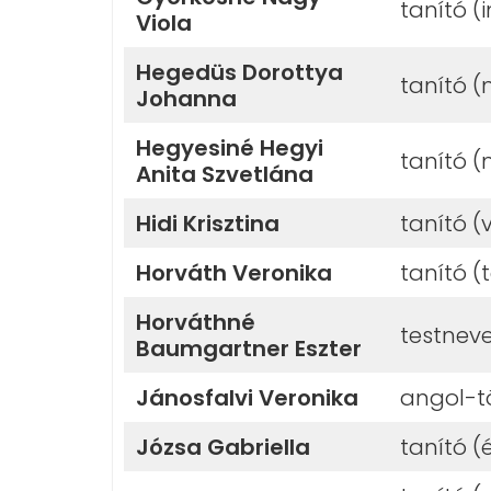
tanító (
Viola
Hegedüs Dorottya
tanító 
Johanna
Hegyesiné Hegyi
tanító 
Anita Szvetlána
Hidi Krisztina
tanító (
Horváth Veronika
tanító (
Horváthné
testneve
Baumgartner Eszter
Jánosfalvi Veronika
angol-t
Józsa Gabriella
tanító (