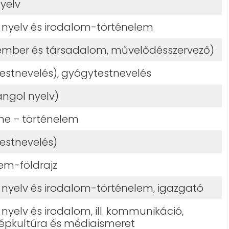
yelv
nyelv és irodalom-történelem
(ember és társadalom, művelődésszervező)
testnevelés), gyógytestnevelés
angol nyelv)
ne – történelem
testnevelés)
em-földrajz
nyelv és irodalom-történelem, igazgató
yelv és irodalom, ill. kommunikáció,
pkultúra és médiaismeret