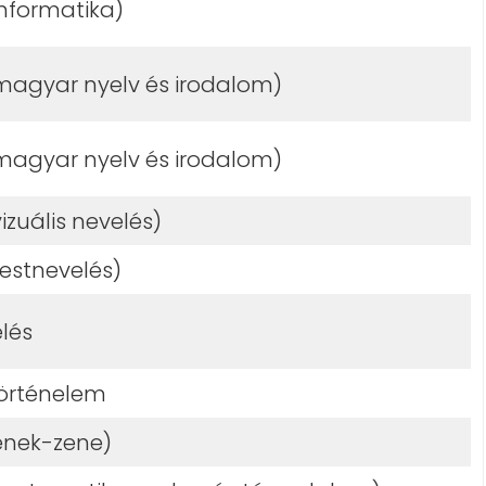
informatika)
(magyar nyelv és irodalom)
(magyar nyelv és irodalom)
vizuális nevelés)
testnevelés)
lés
örténelem
ének-zene)