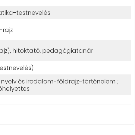
ika-testnevelés
-rajz
rajz), hitoktató, pedagógiatanár
testnevelés)
yelv és irodalom-földrajz-történelem ;
óhelyettes