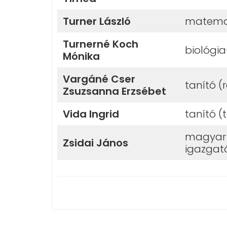
Turner László
matemat
Turnerné Koch
biológia
Mónika
Vargáné Cser
tanító (
Zsuzsanna Erzsébet
Vida Ingrid
tanító (
magyar n
Zsidai János
igazgat