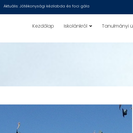
Aktuális:
Jótékonysági kézilabda és foci gála
Kezdőlap
Iskolánkról
Tanulmányi 