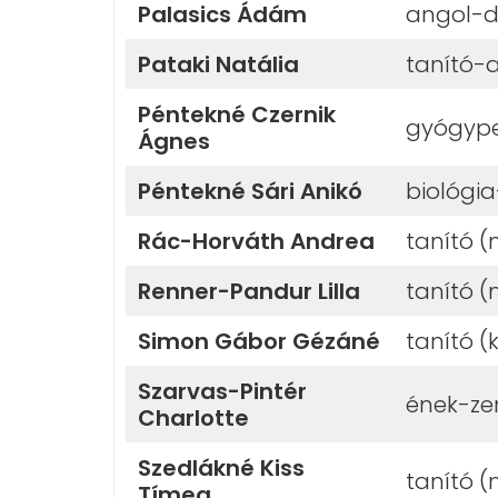
Palasics Ádám
angol-di
Pataki Natália
tanító-
Péntekné Czernik
gyógyp
Ágnes
Péntekné Sári Anikó
biológi
Rác-Horváth Andrea
tanító 
Renner-Pandur Lilla
tanító 
Simon Gábor Gézáné
tanító (
Szarvas-Pintér
ének-zen
Charlotte
Szedlákné Kiss
tanító (
Tímea