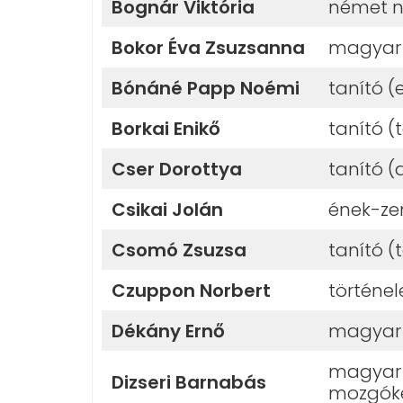
Bognár Viktória
német n
Bokor Éva Zsuzsanna
magyar 
Bónáné Papp Noémi
tanító 
Borkai Enikő
tanító (
Cser Dorottya
tanító (
Csikai Jolán
ének-ze
Csomó Zsuzsa
tanító (
Czuppon Norbert
történel
Dékány Ernő
magyar 
magyar n
Dizseri Barnabás
mozgóké