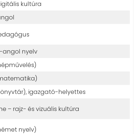
gitális kultúra
angol
edagógus
a-angol nyelv
(népművelés)
(matematika)
könyvtár), igazgató-helyettes
e – rajz- és vizuális kultúra
német nyelv)