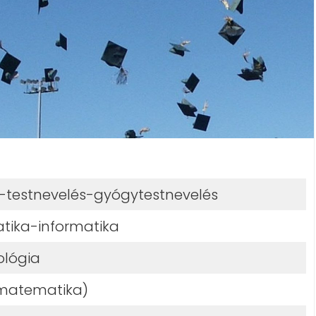
a-testnevelés-gyógytestnevelés
ika-informatika
iológia
(matematika)