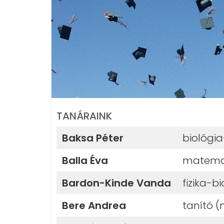
TANÁRAINK
Baksa Péter
biológi
Balla Éva
matemat
Bardon-Kinde Vanda
fizika-b
Bere Andrea
tanító 