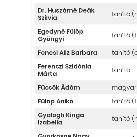
Dr. Huszárné Deák
tanító 
Szilvia
Egedyné Fülöp
tanító (
Gyöngyi
Fenesi Aliz Barbara
tanító (
Ferenczi Szidónia
tanító
Márta
Fücsök Ádám
magyar 
Fülöp Anikó
tanító (
Gyalogh Kinga
tanító (
Izabella
Györkösné Nagy