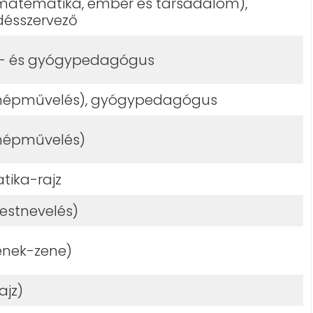
(matematika, ember és társadalom),
ésszervező
tő- és gyógypedagógus
(népművelés), gyógypedagógus
(népművelés)
ika-rajz
testnevelés)
ének-zene)
ajz)