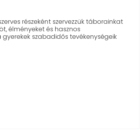
rves részeként szervezzük táborainkat
möt, élményeket és hasznos
a gyerekek szabadidős tevékenységeik