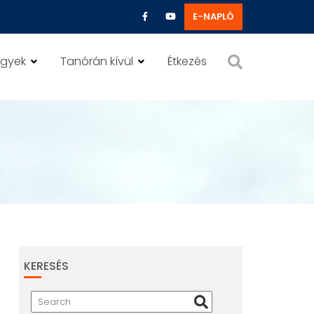
E-NAPLÓ
ügyek
Tanórán kívül
Étkezés
KERESÉS