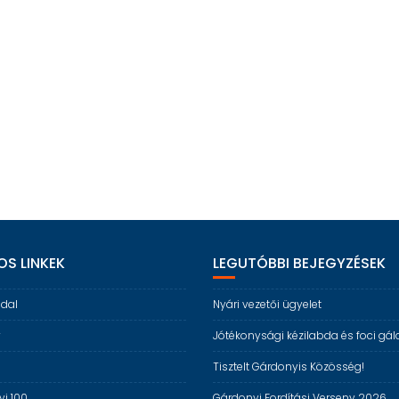
S LINKEK
LEGUTÓBBI BEJEGYZÉSEK
ldal
Nyári vezetői ügyelet
y
Jótékonysági kézilabda és foci gál
s
Tisztelt Gárdonyis Közösség!
i 100
Gárdonyi Fordítási Verseny 2026