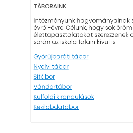
TÁBORAINK
Intézményünk hagyományainak sze
évről-évre. Célunk, hogy sok örö
élettapasztalatokat szerezzenek 
során az iskola falain kívül is.
Győrújbaráti tábor
Nyelvi tábor
Sítábor
Vándortábor
Külföldi kirándulások
Kézilabdatábor