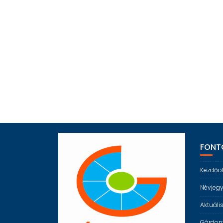
FONTO
Kezdőo
Névjeg
Aktuáli
Gárdony