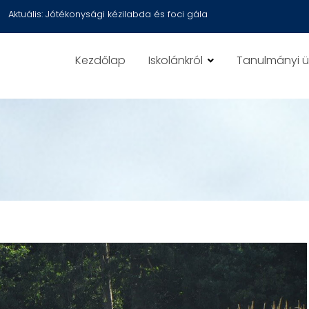
Aktuális:
Jótékonysági kézilabda és foci gála
Kezdőlap
Iskolánkról
Tanulmányi 