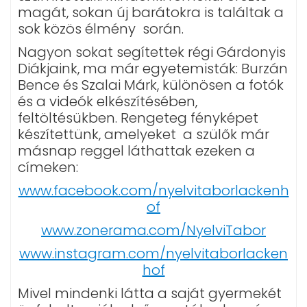
magát, sokan új barátokra is találtak a
sok közös élmény során.
Nagyon sokat segítettek régi Gárdonyis
Diákjaink, ma már egyetemisták: Burzán
Bence és Szalai Márk, különösen a fotók
és a videók elkészítésében,
feltöltésükben. Rengeteg fényképet
készítettünk, amelyeket a szülők már
másnap reggel láthattak ezeken a
címeken:
www.facebook.com/nyelvitaborlackenh
of
www.zonerama.com/NyelviTabor
www.instagram.com/nyelvitaborlacken
hof
Mivel mindenki látta a saját gyermekét