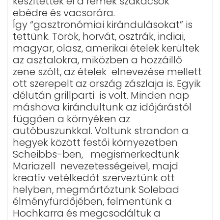
készítették el a remek szakácsok
ebédre és vacsorára.
Így “gasztronómiai kirándulásokat” is
tettünk. Török, horvát, osztrák, indiai,
magyar, olasz, amerikai ételek kerültek
az asztalokra, miközben a hozzáillő
zene szólt, az ételek elnevezése mellett
ott szerepelt az ország zászlaja is. Egyik
délután grillparti is volt. Minden nap
máshova kirándultunk az időjárástól
függően a környéken az
autóbuszunkkal. Voltunk strandon a
hegyek között festői környezetben
Scheibbs-ben, megismerkedtünk
Mariazell nevezetességeivel, majd
kreatív vetélkedőt szerveztünk ott
helyben, megmártóztunk Solebad
élményfürdőjében, felmentünk a
Hochkarra és megcsodáltuk a