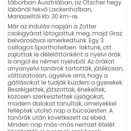
táborban Ausztriában, az Ötscher hegy
lábánál fekvő Lackenhofban,
Mariazelltől kb: 30 km-re.
Már az indulás napján a Zotter
csokigyárat látogattuk meg, majd Graz
belvárosával ismerkedtünk. Egy 3
csillagos Sporthotelben laktunk, ott
zajlottak le délelőttönként a nyelvi órák
is angol és német nyelvből. Az órákat
anyanyelvi tanárok tartották, játékosan,
változatosan, ügyelve arra, hogy a
gátlásokat le tudják küzdeni a gyerekek.
Beszélgettek, játszottak, énekeltek,
közösen szerkesztettek újságokat,
modern dalokat tanultak, amelyekkel
felléptek utolsó nap a búcsúesten. A
tanórák után következett az ebéd.
Minden nap más-más nemzet ételét