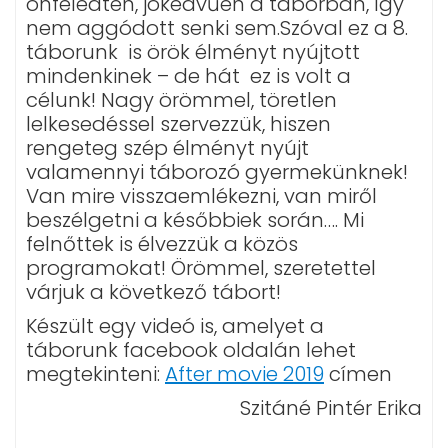
önfeledten, jókedvűen a táborban, így
nem aggódott senki sem.Szóval ez a 8.
táborunk is örök élményt nyújtott
mindenkinek – de hát ez is volt a
célunk! Nagy örömmel, töretlen
lelkesedéssel szervezzük, hiszen
rengeteg szép élményt nyújt
valamennyi táborozó gyermekünknek!
Van mire visszaemlékezni, van miről
beszélgetni a későbbiek során…. Mi
felnőttek is élvezzük a közös
programokat! Örömmel, szeretettel
várjuk a következő tábort!
Készült egy videó is, amelyet a
táborunk facebook oldalán lehet
megtekinteni:
After movie 2019
címen
Szitáné Pintér Erika