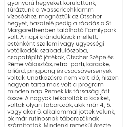
gyönyörű hegyeket körülöttünk,
túráztunk a Wasserlochklamm
vízeséshez, megnéztük az Ötscher
hegyet, hazafelé pedig a ráadás a St.
Margarethenben található Familypark
volt. A napi kirándulások mellett,
esténként szellemi vagy ügyességi
vetélkedők, szabadulószoba,
csapatépítő játékok, Ötscher Szépe és
Réme választás, retro-parti, karaoke,
biliárd, pingpong és csocsóversenyek
voltak. Unatkozásra nem volt idő, hiszen
nagyon tartalmas volt a program
minden nap. Remek kis társaság jött
össze. A nagyok felkarolták a kicsiket,
voltak olyan táborozók, akik már 4., 5.
vagy akár 6. alkalommal jöttek velünk,
ők már rutinosnak táborozóknak
számítottak. Mindenki remekül érezte