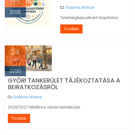
márc
Galeria
Notice
,
2026
Tehetségfejlesztésért Alapítvány
Tovább
24
márc
2026
GYŐRI TANKERÜLET TÁJÉKOZTATÁSA A
BEIRATKOZÁSRÓL
Galeria
Notice
,
2026/2027 általános iskolai beiratkozás
Tovább