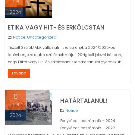
máj
2024
ETIKA VAGY HIT- ÉS ERKÖLCSTAN
Notice
Uncategorized
,
Tisztelt Szülők! Akik változtatni szeretnének a 2024/2025-ös
tanévben, azoknak a szülőknek május 20-ig kell jelezni írásban,
hogy Etikát vagy Hit- és erkölcstant szeretne tanulni gyermekük....
Tovább
6
HATÁRTALANUL!
máj
Notice
2024
Fényképes beszámoló – 2024
Fényképes beszámoló – 2022