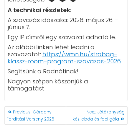
A technikai részletek:
A szavazás időszaka: 2026. május 26. –
június 7.
Egy IP címről egy szavazat adható le.
Az alábbi linken lehet leadni a
szavazatot:
https://wmn.hu/strabag-
klassz-room-program-szavazas-2026
Segítsünk a Radnótinak!
Nagyon szépen köszönjük a
támogatást
BEJEGYZÉS
Previous
Next
Previous:
Gárdonyi
Next:
Jótékonysági
NAVIGÁCIÓ
post:
post:
Fordítási Verseny 2026
kézilabda és foci gála