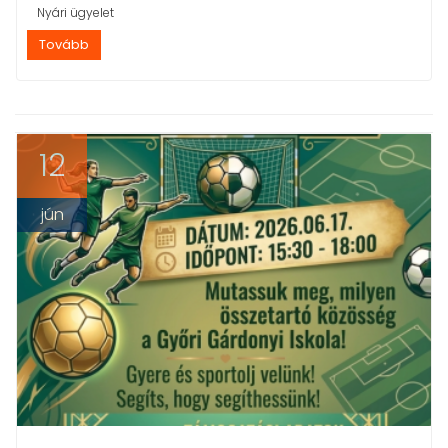
Nyári ügyelet
Tovább
12
jún