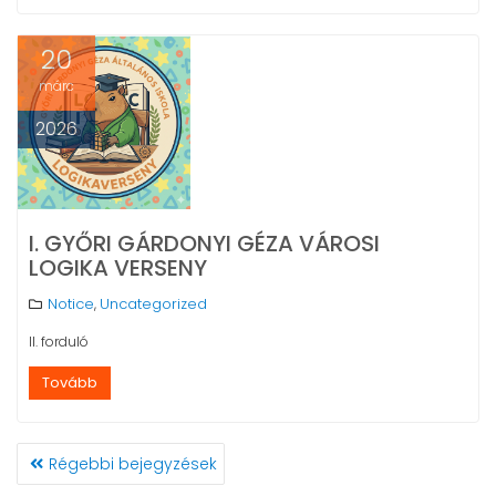
20
márc
2026
I. GYŐRI GÁRDONYI GÉZA VÁROSI
LOGIKA VERSENY
Notice
Uncategorized
,
II. forduló
Tovább
BEJEGYZÉS
Régebbi bejegyzések
NAVIGÁCIÓ