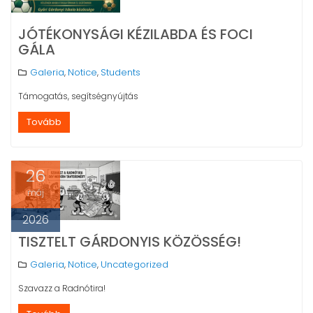
JÓTÉKONYSÁGI KÉZILABDA ÉS FOCI
GÁLA
Galeria
Notice
Students
,
,
Támogatás, segítségnyújtás
Tovább
26
máj
2026
TISZTELT GÁRDONYIS KÖZÖSSÉG!
Galeria
Notice
Uncategorized
,
,
Szavazz a Radnótira!