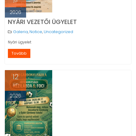
júl
2026
NYÁRI VEZETŐI ÜGYELET
Galeria
Notice
Uncategorized
,
,
Nyári ügyelet
Tovább
12
jún
2026