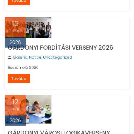
Tovább
19
máj
2026
GÁRDONYI FORDÍTÁSI VERSENY 2026
Galeria
Notice
Uncategorized
,
,
Beszámoló 2026
Tovább
12
máj
2026
GÁRDONYI VÁROSI LOGIKAVERSENY