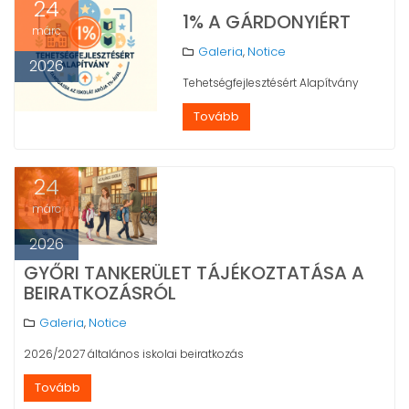
24
1% A GÁRDONYIÉRT
márc
Galeria
Notice
,
2026
Tehetségfejlesztésért Alapítvány
Tovább
24
márc
2026
GYŐRI TANKERÜLET TÁJÉKOZTATÁSA A
BEIRATKOZÁSRÓL
Galeria
Notice
,
2026/2027 általános iskolai beiratkozás
Tovább