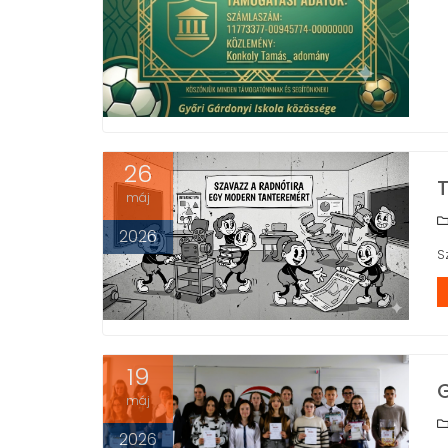
26
máj
2026
S
19
máj
2026