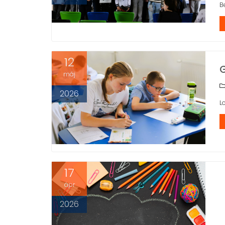
B
12
máj
2026
L
17
ápr
2026