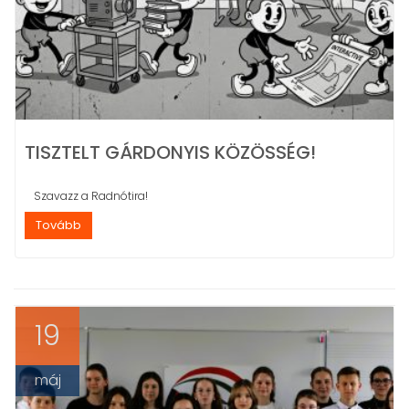
TISZTELT GÁRDONYIS KÖZÖSSÉG!
Szavazz a Radnótira!
Tovább
19
máj