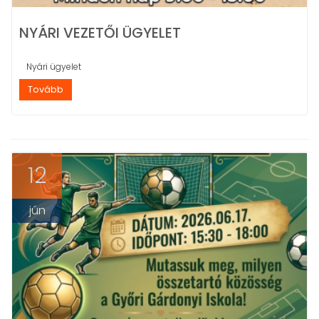
NYÁRI VEZETŐI ÜGYELET
Nyári ügyelet
Tovább
12
jún