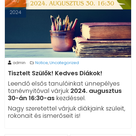
aug
2024
admin
Notice
Uncategorized
,
Tisztelt Szülők! Kedves Diákok!
Leendő elsős tanulóinkat ünnepélyes
tanévnyitóval várjuk
2024. augusztus
30-án 16:30-as
kezdéssel.
Nagy szeretettel várjuk diákjaink szüleit,
rokonait és ismerőseit is!