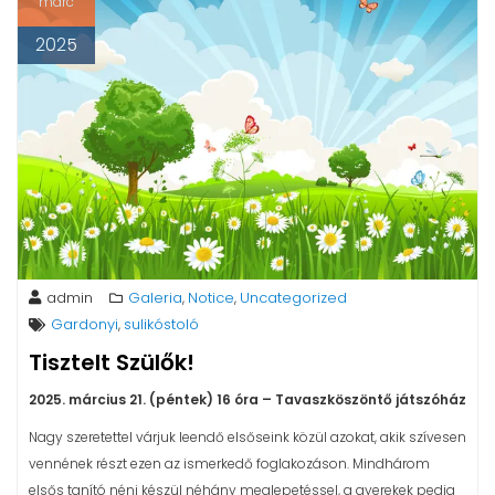
márc
2025
admin
Galeria
Notice
Uncategorized
,
,
Gardonyi
sulikóstoló
,
Tisztelt Szülők!
2025. március 21. (péntek) 16 óra – Tavaszköszöntő játszóház
Nagy szeretettel várjuk leendő elsőseink közül azokat, akik szívesen
vennének részt ezen az ismerkedő foglakozáson. Mindhárom
elsős tanító néni készül néhány meglepetéssel, a gyerekek pedig