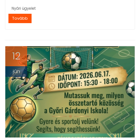
Nyári ügyelet
Tovább
12
jún