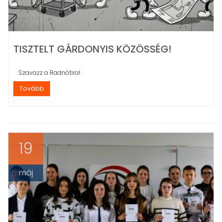
TISZTELT GÁRDONYIS KÖZÖSSÉG!
Szavazz a Radnótira!
Tovább
19
máj