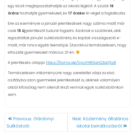
egy kicsit megtapasztalhatják az iskolai légkört. A szülők
16
órára
hozhatják gyermeküket, és
17 órako
r ér véget a foglalkozás.
Erre az eseményre a januári jelentkezések nagy száma miatt már
csak
15 új
jelentkezőt tudunk fogadni. Azoknak a szülőknek, akik
regisztráltak januári sulikóstolónkra, és kaptak visszaigazoló e-
mailt, már nincs egyéb teendőjük. (Azonkívül természetesen, hogy
elhozzák gyermeküket március 21-én.
A jelentkezés űrlapja:
https://forms.gle/VyojYHRSgH23qQ5z8
Természetesen intézményünk nagy szeretettel várja az első
osztályba azon gyermekek jelentkezését is, akiknek valamilyen
okból kifolyólag nem sikerült részt venniük egyik sulikóstolónkon
sem.
BEJEGYZÉS
Previous
Next
Previous:
Gárdonyi
Next:
Közlemény általános
NAVIGÁCIÓ
post:
post:
Sulikóstoló
iskolai beiratkozásról