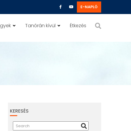
E-NAPLÓ
ügyek
Tanórán kívül
Étkezés
KERESÉS