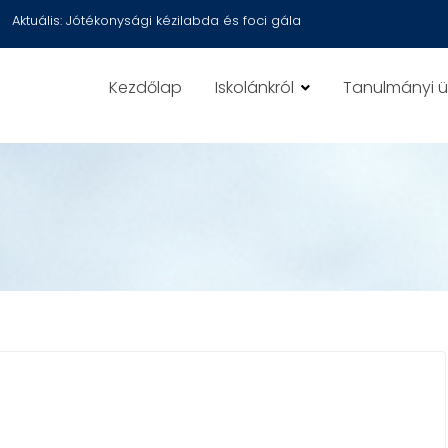
Aktuális:
Jótékonysági kézilabda és foci gála
Kezdőlap
Iskolánkról
Tanulmányi 