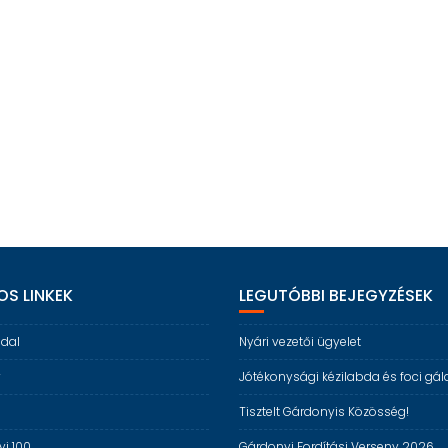
S LINKEK
LEGUTÓBBI BEJEGYZÉSEK
ldal
Nyári vezetői ügyelet
y
Jótékonysági kézilabda és foci gál
s
Tisztelt Gárdonyis Közösség!
i 100
Gárdonyi Fordítási Verseny 2026