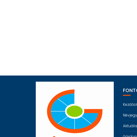
FONTO
Kezdőo
Névjeg
Aktuáli
Gárdony