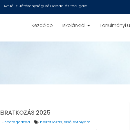
Aktuális:
Jótékonysági kézilabda és foci gála
Kezdőlap
Iskolánkról
Tanulmányi 
BEIRATKOZÁS 2025
Uncategorized
beiratkozás
első évfolyam
,