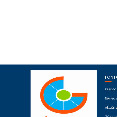
FONTO
Kezdőo
Névjeg
Aktuáli
Gárdony