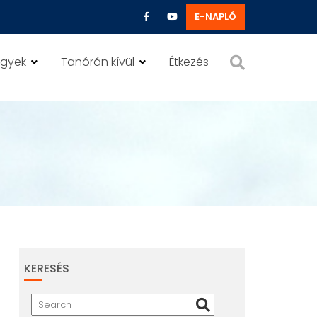
E-NAPLÓ
ügyek
Tanórán kívül
Étkezés
KERESÉS