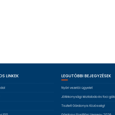
S LINKEK
LEGUTÓBBI BEJEGYZÉSEK
ldal
Nyári vezetői ügyelet
y
Jótékonysági kézilabda és foci gál
s
Tisztelt Gárdonyis Közösség!
i 100
Gárdonyi Fordítási Verseny 2026