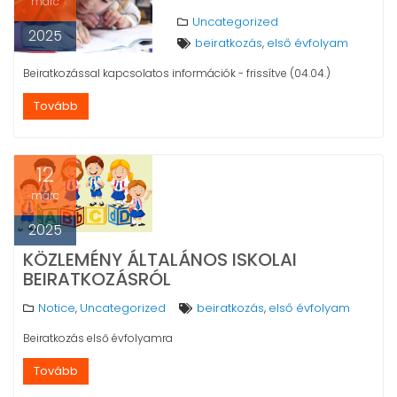
márc
Uncategorized
2025
beiratkozás
első évfolyam
,
Beiratkozással kapcsolatos információk - frissítve (04.04.)
Tovább
12
márc
2025
KÖZLEMÉNY ÁLTALÁNOS ISKOLAI
BEIRATKOZÁSRÓL
Notice
Uncategorized
beiratkozás
első évfolyam
,
,
Beiratkozás első évfolyamra
Tovább