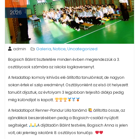
febr
2026
admin
Galeria
Notice
Uncategorized
,
,
Bogisich Bálint tiszteletére minden évben megrendezzük a 3.
osztályosok számára az iskolai logikaversenyt.
A feladatlap komoly kihívás elé állította tanulóinkat, de nagyon
sokan értek el szép eredményt. Osztályonként az első öt helyezett
tanulót díjaztuk, az évfolyam 3 legjobban teljesítő diákja pedig
még különdíjat is kapott.
A feladatlapot Renner-Pandur Lilla tanárnő
állította össze, az
ajándékok beszerzésében pedig a Bogisich-család nyújtott
segítséget.
A díjátadón Bálint testvére, Bogisich Anna is jelen
volt, aki jelenleg iskolánk 8. osztályos tanulója.