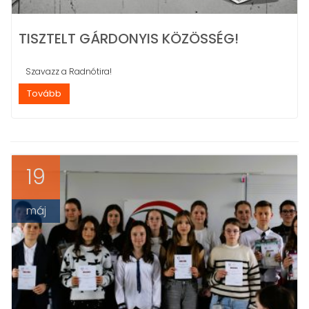
TISZTELT GÁRDONYIS KÖZÖSSÉG!
Szavazz a Radnótira!
Tovább
19
máj