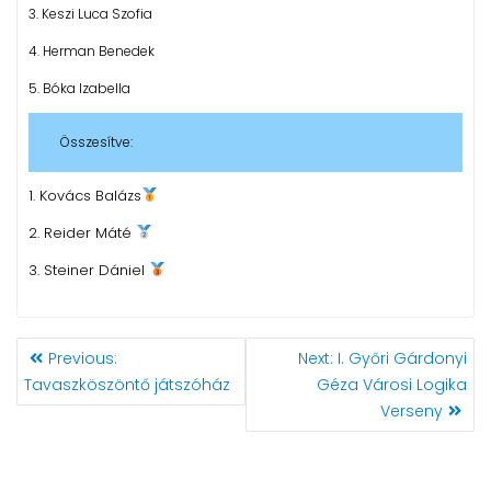
3. Keszi Luca Szofia
4. Herman Benedek
5. Bóka Izabella
Összesítve:
1. Kovács Balázs
2. Reider Máté
3. Steiner Dániel
BEJEGYZÉS
Previous
Next
Previous:
Next:
I. Győri Gárdonyi
NAVIGÁCIÓ
post:
post:
Tavaszköszöntő játszóház
Géza Városi Logika
Verseny