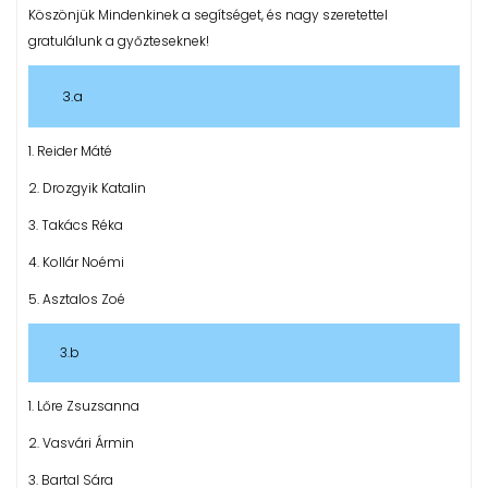
Köszönjük Mindenkinek a segítséget, és nagy szeretettel
gratulálunk a győzteseknek!
3.a
1. Reider Máté
2. Drozgyik Katalin
3. Takács Réka
4. Kollár Noémi
5. Asztalos Zoé
3.b
1. Lőre Zsuzsanna
2. Vasvári Ármin
3. Bartal Sára