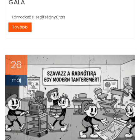
GÁLA
Támogatás, segítségnyújtás
Tovább
26
máj