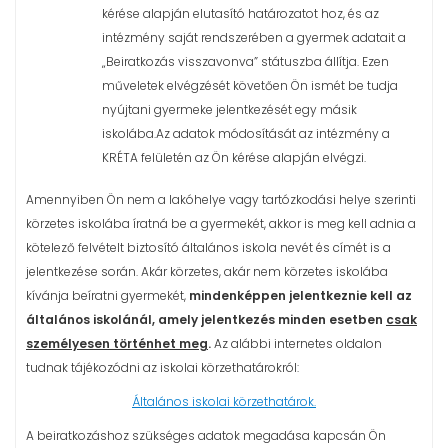
kérése alapján elutasító határozatot hoz, és az
intézmény saját rendszerében a gyermek adatait a
„Beiratkozás visszavonva” státuszba állítja. Ezen
műveletek elvégzését követően Ön ismét be tudja
nyújtani gyermeke jelentkezését egy másik
iskolába.Az adatok módosítását az intézmény a
KRÉTA felületén az Ön kérése alapján elvégzi.
Amennyiben Ön nem a lakóhelye vagy tartózkodási helye szerinti
körzetes iskolába íratná be a gyermekét, akkor is meg kell adnia a
kötelező felvételt biztosító általános iskola nevét és címét is a
jelentkezése során. Akár körzetes, akár nem körzetes iskolába
kívánja beíratni gyermekét,
mindenképpen jelentkeznie kell az
általános iskolánál, amely
jelentkezés minden esetben
csak
személyesen történhet meg
.
Az alábbi internetes oldalon
tudnak tájékozódni az iskolai körzethatárokról:
Általános iskolai körzethatárok.
A beiratkozáshoz szükséges adatok megadása kapcsán Ön