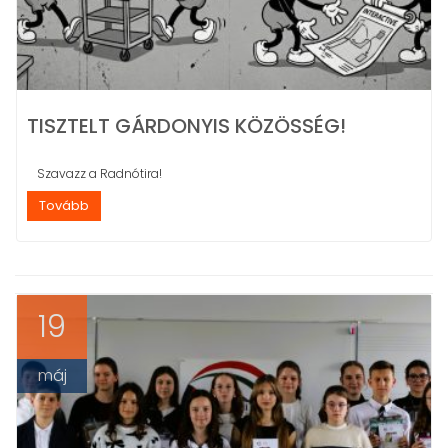
TISZTELT GÁRDONYIS KÖZÖSSÉG!
Szavazz a Radnótira!
Tovább
19
máj