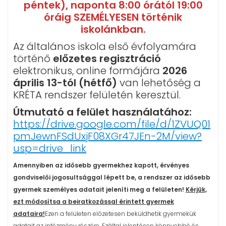
péntek), naponta 8:00 órától 19:00
óráig SZEMÉLYESEN történik
iskolánkban.
Az általános iskola első évfolyamára
történő
előzetes
regisztráció
elektronikus, online formájára
2026
április 13-tól (hétfő)
van lehetőség a
KRÉTA rendszer felületén keresztül.
Útmutató a felület használatához:
https://drive.google.com/file/d/1ZVUQ01
pmJewnFSdUxjF08XGr47JEn-2M/view?
usp=drive_link
Amennyiben az idősebb gyermekhez kapott, érvényes
gondviselői jogosultsággal lépett be, a rendszer az idősebb
gyermek személyes adatait jeleníti meg a felületen!
Kérjük,
ezt módosítsa a beiratkozással érintett gyermek
adataira!
Ezen a felületen előzetesen beküldhetik gyermekük
adatait az intézmény részére. Ezáltal jelentősen könnyebbé és