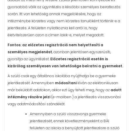
gyorsabbá válik az ügyintézés a későbbi személyes beiratkozás
során. Itt van lehetőség annak megjelölésére, hogy az
intézménybe körzetes vagy nem körzetes tanulóként történik-e a
jelentkezés. A felületen nyilatkoznia kell arról is, hogy
életvitelszerűen azon a címen lakik-e, melyet megadott.
Fontos: az előzetes regisztráció nem helyettesíti
a
személyes megjelenést
, azonban jelentősen egyszerűsíti,
gyorsítja az ügyintézést.
Előzetes regisztráció esetén is
kizárólag személyesen van lehetősége beíratni a gyermeket.
A szülő csak egy általános iskolába nyújthatja be a gyermeke
jelentkezését. Amennyiben
módosítani
kíván az elektronikusan
már beküldött adatokon, akkor ezt úgy teheti meg, hogy az
adott
intézmény részére
jelzi
(e-mailben ) a jelentkezés visszavonási
vagy adatmódosítási szándékát.
Amennyiben a szülő visszavonja gyermeke
jelentkezését, ennek következményeként a BÁI
felületen az iskola a benyújtott jelentkezésre a szülő