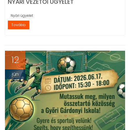
NYÁRI VEZETŐI ÜGYELET
Nyári ügyelet
Tovább
12
jún