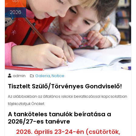
ápr
2026
admin
Galeria
Notice
,
Tisztelt Szülő/Törvényes Gondviselő!
Az alábbiakban az általános iskolai beiratkozással kapcsolatban
tájékoztatjuk Önöket.
A tanköteles tanulók beíratása a
2026/27-es tanévre
2026. április 23-24-én (csütörtök,