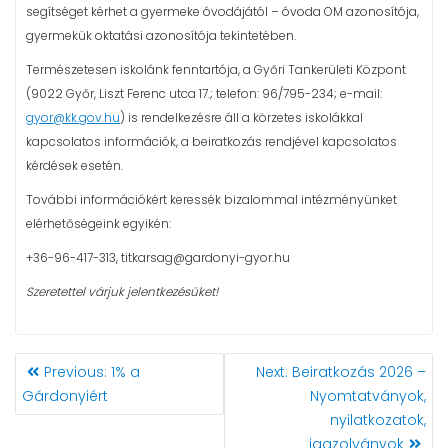
segítséget kérhet a gyermeke óvodájától – óvoda OM azonosítója,
gyermekük oktatási azonosítója tekintetében.
Természetesen iskolánk fenntartója, a Győri Tankerületi Központ
(9022 Győr, Liszt Ferenc utca 17.; telefon: 96/795-234; e-mail:
gyor@kk.gov.hu
) is rendelkezésre áll a körzetes iskolákkal
kapcsolatos információk, a beiratkozás rendjével kapcsolatos
kérdések esetén.
További információkért keressék bizalommal intézményünket
elérhetőségeink egyikén:
+36-96-417-313, titkarsag@gardonyi-gyor.hu
Szeretettel várjuk jelentkezésüket!
BEJEGYZÉS
Previous
Next
Previous:
1% a
Next:
Beiratkozás 2026 –
NAVIGÁCIÓ
post:
post:
Gárdonyiért
Nyomtatványok,
nyilatkozatok,
igazolványok